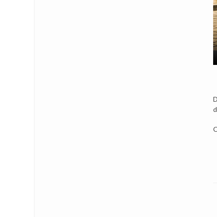
D
d
C