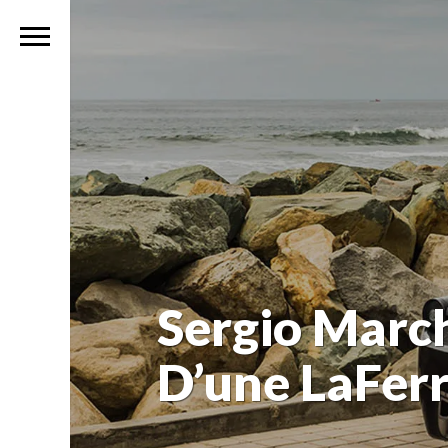
Sergio Marc
D’une LaFerr