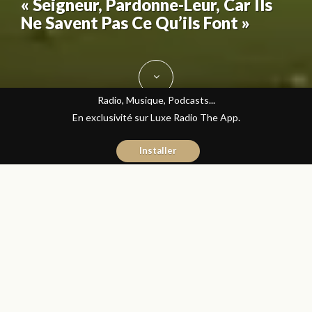
« Seigneur, Pardonne-Leur, Car Ils
Ne Savent Pas Ce Qu’ils Font »
Radio, Musique, Podcasts...
En exclusivité sur Luxe Radio The App.
Installer
Rachid Achachi
14 juillet 2017
Les Matins Luxe
Partager