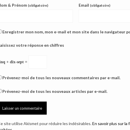
Nom & Prénom
Email
(obligatoire)
(obligatoire)
Enregistrer mon nom, mon e-mail et mon site dans le navigateur 
aisissez votre réponse en chiffres
inq + dix-sept =
Prévenez-moi de tous les nouveaux commentaires par e-mail.
Prévenez-moi de tous les nouveaux articles par e-mail.
e site utilise Akismet pour réduire les indésirables.
En savoir plus sur l
raitées
.