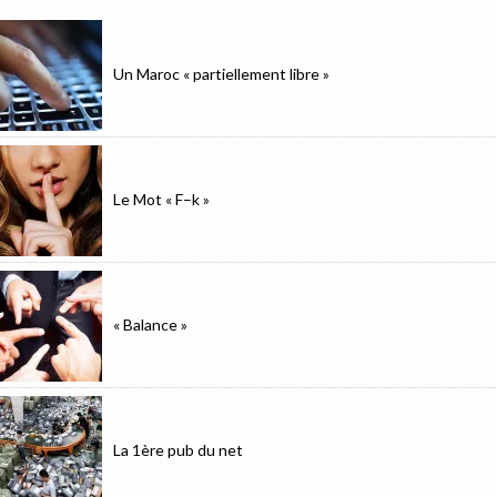
Un Maroc « partiellement libre »
Le Mot « F–k »
« Balance »
La 1ère pub du net