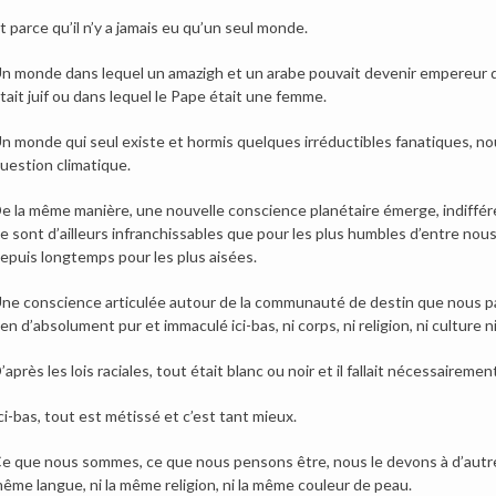
t parce qu’il n’y a jamais eu qu’un seul monde.
n monde dans lequel un amazigh et un arabe pouvait devenir empereur d
tait juif ou dans lequel le Pape était une femme.
n monde qui seul existe et hormis quelques irréductibles fanatiques, no
uestion climatique.
e la même manière, une nouvelle conscience planétaire émerge, indiffér
e sont d’ailleurs infranchissables que pour les plus humbles d’entre nous 
epuis longtemps pour les plus aisées.
ne conscience articulée autour de la communauté de destin que nous part
ien d’absolument pur et immaculé ici-bas, ni corps, ni religion, ni culture n
’après les lois raciales, tout était blanc ou noir et il fallait nécessairement ê
ci-bas, tout est métissé et c’est tant mieux.
e que nous sommes, ce que nous pensons être, nous le devons à d’autres 
ême langue, ni la même religion, ni la même couleur de peau.