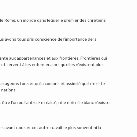
e Rome, un monde dans lequel le premier des chrétiens
us avons tous pris conscience de l’importance de la
ente aux appartenances et aux frontières. Frontières qui
et servent à les enfermer alors qu’elles n’existent plus
ageons tous et qui a compris et assimilé qu’il n’existe
i nations.
tre l’un ou l’autre. En réalité, ni le noir ni le blanc n’existe.
avant nous et cet autre n’avait le plus souvent ni la