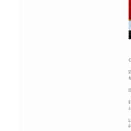
C
D
f
D
E
c
L
F