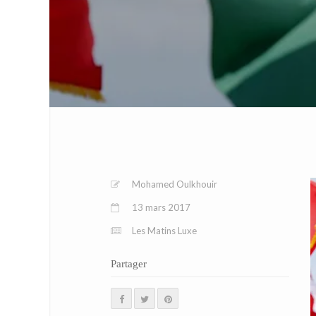
Mohamed Oulkhouir
13 mars 2017
Les Matins Luxe
Partager