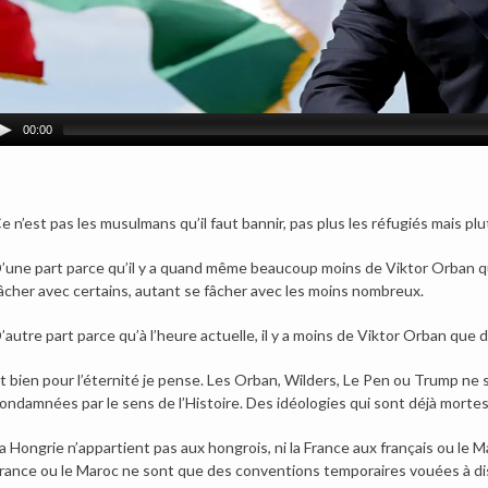
00:00
e n’est pas les musulmans qu’il faut bannir, pas plus les réfugiés mais pl
’une part parce qu’il y a quand même beaucoup moins de Viktor Orban qu
âcher avec certains, autant se fâcher avec les moins nombreux.
’autre part parce qu’à l’heure actuelle, il y a moins de Viktor Orban q
t bien pour l’éternité je pense. Les Orban, Wilders, Le Pen ou Trump ne 
ondamnées par le sens de l’Histoire. Des idéologies qui sont déjà mortes
a Hongrie n’appartient pas aux hongrois, ni la France aux français ou le 
rance ou le Maroc ne sont que des conventions temporaires vouées à dis