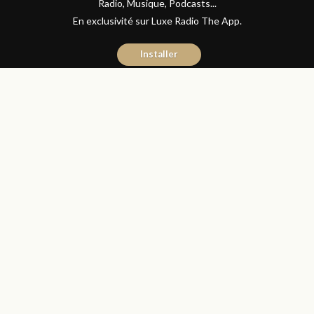
Radio, Musique, Podcasts...
En exclusivité sur Luxe Radio The App.
Installer
Youness El Mouharrar
13 mars 2020
Articles
COVID-19
Partager
Mr El Otmani, appliquez le