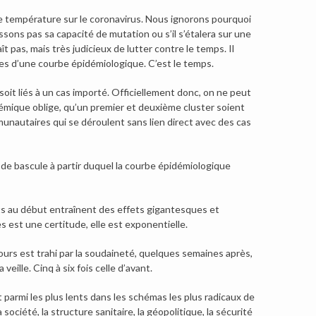
 de température sur le coronavirus. Nous ignorons pourquoi
ons pas sa capacité de mutation ou s’il s’étalera sur une
t pas, mais très judicieux de lutter contre le temps. Il
isses d’une courbe épidémiologique. C’est le temps.
soit liés à un cas importé. Officiellement donc, on ne peut
démique oblige, qu’un premier et deuxième cluster soient
unautaires qui se déroulent sans lien direct avec des cas
de bascule à partir duquel la courbe épidémiologique
tits au début entraînent des effets gigantesques et
 est une certitude, elle est exponentielle.
ours est trahi par la soudaineté, quelques semaines après,
veille. Cinq à six fois celle d’avant.
st parmi les plus lents dans les schémas les plus radicaux de
société, la structure sanitaire, la géopolitique, la sécurité