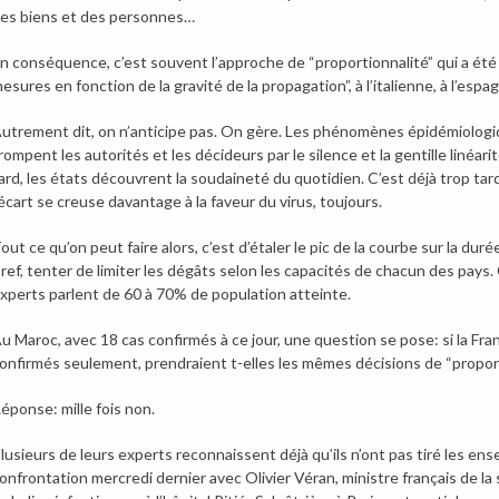
es biens et des personnes…
n conséquence, c’est souvent l’approche de “proportionnalité” qui a été
esures en fonction de la gravité de la propagation”, à l’italienne, à l’espag
utrement dit, on n’anticipe pas. On gère. Les phénomènes épidémiologiqu
rompent les autorités et les décideurs par le silence et la gentille linéa
ard, les états découvrent la soudaineté du quotidien. C’est déjà trop tard
’écart se creuse davantage à la faveur du virus, toujours.
out ce qu’on peut faire alors, c’est d’étaler le pic de la courbe sur la dur
ref, tenter de limiter les dégâts selon les capacités de chacun des pays.
xperts parlent de 60 à 70% de population atteinte.
u Maroc, avec 18 cas confirmés à ce jour, une question se pose: si la Franc
onfirmés seulement, prendraient t-elles les mêmes décisions de “propor
éponse: mille fois non.
lusieurs de leurs experts reconnaissent déjà qu’ils n’ont pas tiré les e
onfrontation mercredi dernier avec Olivier Véran, ministre français de la