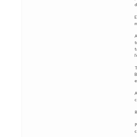
d
E
m
A
t
t
l
T
B
e
A
c
R
P
c