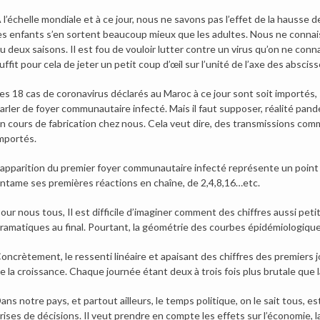
 l’échelle mondiale et à ce jour, nous ne savons pas l’effet de la hausse
es enfants s’en sortent beaucoup mieux que les adultes. Nous ne connaiss
u deux saisons. Il est fou de vouloir lutter contre un virus qu’on ne connaî
uffit pour cela de jeter un petit coup d’œil sur l’unité de l’axe des absc
es 18 cas de coronavirus déclarés au Maroc à ce jour sont soit importés, 
arler de foyer communautaire infecté. Mais il faut supposer, réalité pan
n cours de fabrication chez nous. Cela veut dire, des transmissions comm
mportés.
’apparition du premier foyer communautaire infecté représente un point 
ntame ses premières réactions en chaîne, de 2,4,8,16…etc.
our nous tous, Il est difficile d’imaginer comment des chiffres aussi pe
ramatiques au final. Pourtant, la géométrie des courbes épidémiologiques
oncrètement, le ressenti linéaire et apaisant des chiffres des premiers j
e la croissance. Chaque journée étant deux à trois fois plus brutale que la 
ans notre pays, et partout ailleurs, le temps politique, on le sait tous, e
rises de décisions. Il veut prendre en compte les effets sur l’économie, la 