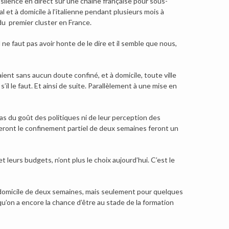
on silence en direct sur une chaîne française pour sous-
 et à domicile à l’italienne pendant plusieurs mois à
du premier cluster en France.
ne faut pas avoir honte de le dire et il semble que nous,
aient sans aucun doute confiné, et à domicile, toute ville
il le faut. Et ainsi de suite. Parallèlement à une mise en
pas du goût des politiques ni de leur perception des
eront le confinement partiel de deux semaines feront un
 leurs budgets, n’ont plus le choix aujourd’hui. C’est le
 domicile de deux semaines, mais seulement pour quelques
u’on a encore la chance d’être au stade de la formation