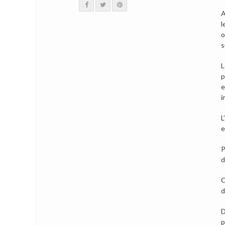
A
l
o
s
L
p
e
i
L
e
P
d
C
d
D
p