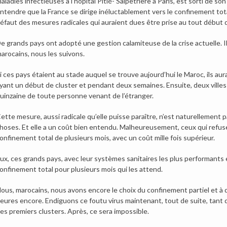
aladies infectieuses à l’hôpital Pitié- Salpêtrière à Paris, est sorti de s
ntendre que la France se dirige inéluctablement vers le confinement total
éfaut des mesures radicales qui auraient dues être prise au tout début 
e grands pays ont adopté une gestion calamiteuse de la crise actuelle. Il 
arocains, nous les suivons.
i ces pays étaient au stade auquel se trouve aujourd’hui le Maroc, ils aur
yant un début de cluster et pendant deux semaines. Ensuite, deux villes s’
uinzaine de toute personne venant de l’étranger.
ette mesure, aussi radicale qu’elle puisse paraître, n’est naturellement 
hoses. Et elle a un coût bien entendu. Malheureusement, ceux qui refus
onfinement total de plusieurs mois, avec un coût mille fois supérieur.
ux, ces grands pays, avec leur systèmes sanitaires les plus performants et
onfinement total pour plusieurs mois qui les attend.
ous, marocains, nous avons encore le choix du confinement partiel et à
eures encore. Endiguons ce foutu virus maintenant, tout de suite, tant q
es premiers clusters. Après, ce sera impossible.