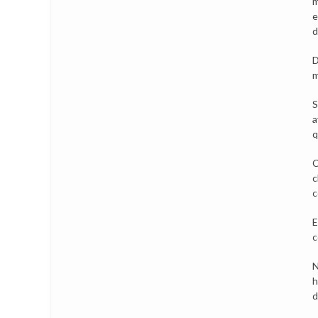
m
e
d
D
m
S
a
q
C
c
c
E
c
N
h
d