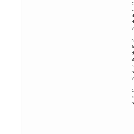
c
c
d
d
v
M
f
d
B
s
p
v
Q
c
n