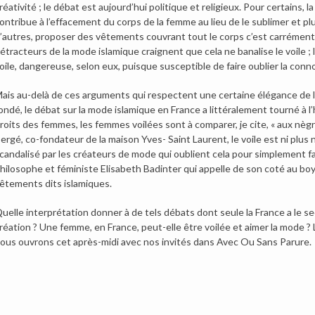
réativité ; le débat est aujourd’hui politique et religieux. Pour certains, l
ontribue à l’effacement du corps de la femme au lieu de le sublimer et plu
’autres, proposer des vêtements couvrant tout le corps c’est carrément
étracteurs de la mode islamique craignent que cela ne banalise le voile ; 
oile, dangereuse, selon eux, puisque susceptible de faire oublier la conno
ais au-delà de ces arguments qui respectent une certaine élégance de la
ondé, le débat sur la mode islamique en France a littéralement tourné à l’
roits des femmes, les femmes voilées sont à comparer, je cite, « aux nègr
ergé, co-fondateur de la maison Yves- Saint Laurent, le voile est ni plus ni 
candalisé par les créateurs de mode qui oublient cela pour simplement fair
hilosophe et féministe Elisabeth Badinter qui appelle de son coté au bo
êtements dits islamiques.
uelle interprétation donner à de tels débats dont seule la France a le secr
réation ? Une femme, en France, peut-elle être voilée et aimer la mode ? L
ous ouvrons cet après-midi avec nos invités dans Avec Ou Sans Parure.