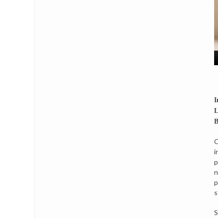
I
L
B
C
i
p
n
p
s
S