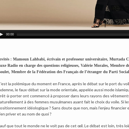
00:00
nvités : Mamoun Lahbabi, écrivain et professeur universitaire, Murtada 
uxe Radio en charge des questions religieuses, Valérie Morales, Membre 
oulet, Membre de la Fédération des Français de l’étranger du Parti Social
’est la polémique du moment en France, après le débat sur le port du voil
ndemne, le faux-débat sur la mode orientale, appelée aussi mode islam
rêt-à-porter ont commencé à proposer dans leurs rayons des vêtements 
aturellement à des femmes musulmanes ayant fait le choix du voile. Si les
ositionnement idéologique ? Sans doute que non, mais l’enjeu financier 
’en priver et au nom de quoi ?
auf que tout le monde ne le voit pas de cet œil. Le débat est loin, très loi