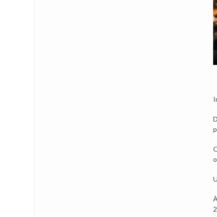
I
D
p
Q
o
U
À
2