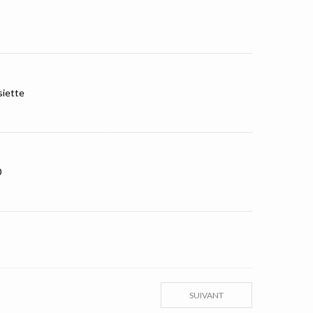
siette
0
SUIVANT