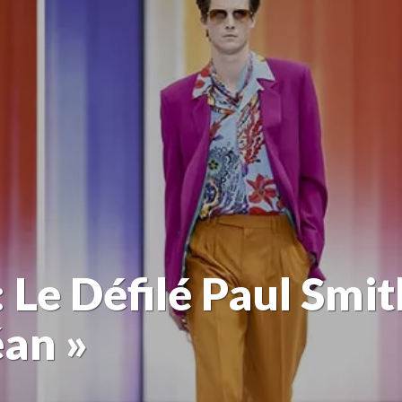
 Le Défilé Paul Smit
an »