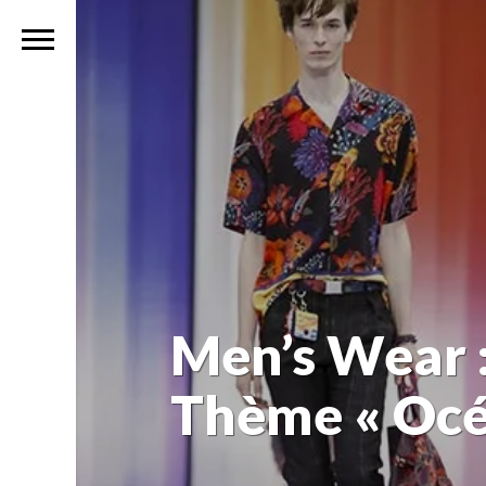
Men’s Wear :
Thème « Océ