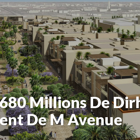
680 Millions De Di
ent De M Avenue