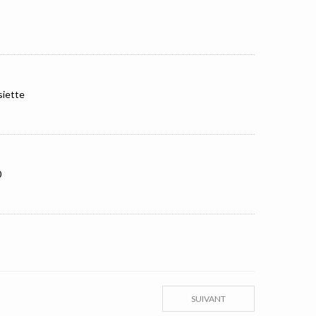
siette
0
SUIVANT