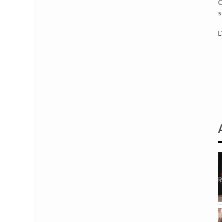
C
s
L