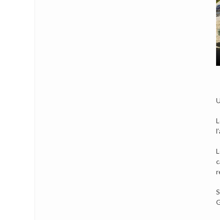
U
L
l
L
c
r
S
G