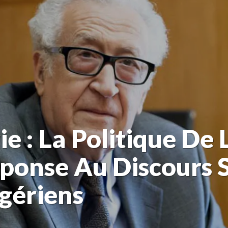
e : La Politique De
éponse Au Discours 
gériens