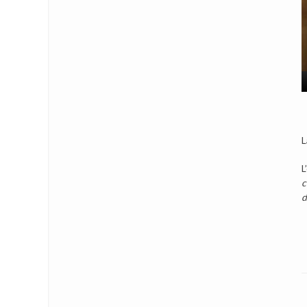
L
L
c
d