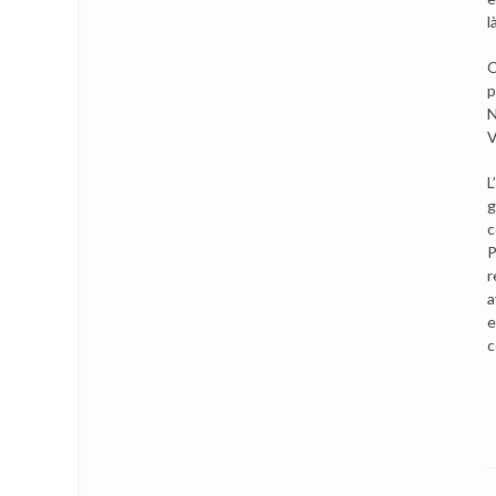
l
C
p
N
V
L
g
c
P
r
a
e
c