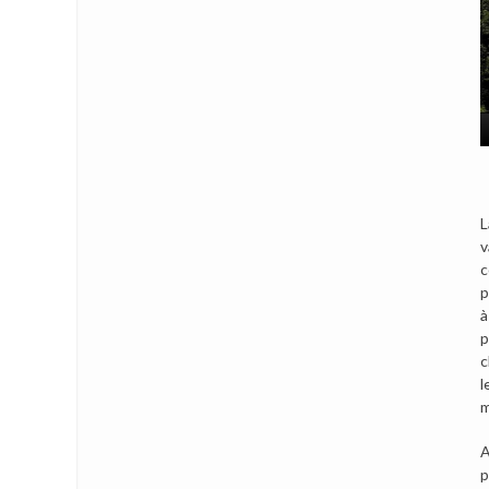
L
v
c
p
à
p
c
l
m
A
p