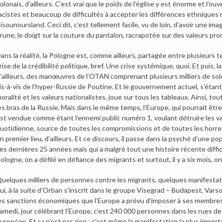
olonais, d’ailleurs. C’est vrai que le poids de l’église y est énorme et l’o
acistes et beaucoup de difficultés à accepter les différences ethniques r
isounoursland. Ceci dit, c’est tellement facile, vu de loin, d’avoir une i
rune, le doigt sur la couture du pantalon, racrapotée sur des valeurs pron
ans la réalité, la Pologne est, comme ailleurs, partagée entre plusieurs
rise de la crédibilité politique, bref. Une crise systémique, quoi. Et puis, la
’ailleurs, des manœuvres de l’OTAN comprenant plusieurs milliers de sol
is-à-vis de l’hyper-Russie de Poutine. Et le gouvernement actuel, s’étant 
oralité et les valeurs nationalistes, joue sur tous les tableaux. Ainsi, to
es bras de la Russie. Mais dans le même temps, l’Europe, qui pourrait êt
st vendue comme étant l’ennemi public numéro 1, voulant détruire les vale
uotidienne, source de toutes les compromissions et de toutes les horr
n premier lieu, d’ailleurs. Et ce discours, il passe dans la psyché d’une
es dernières 25 années mais qui a malgré tout une histoire récente diffici
ologne, on a défilé en défiance des migrants et surtout, il y a six mois, on 
uelques milliers de personnes contre les migrants, quelques manifesta
ui, à la suite d’Orban s’inscrit dans le groupe Visegrad – Budapest, Varso
es sanctions économiques que l’Europe a prévu d’imposer à ses membres q
amedi, jour célébrant l’Europe, c’est 240 000 personnes dans les rues de
uropéen. Et ça n’est pas rien : c’est même la manifestation la plus impor