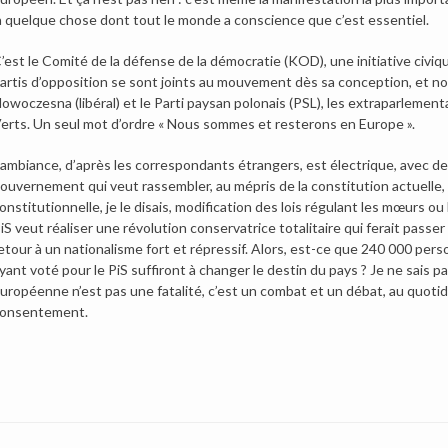
à quelque chose dont tout le monde a conscience que c’est essentiel.
’est le Comité de la défense de la démocratie (KOD), une initiative civiq
artis d’opposition se sont joints au mouvement dès sa conception, et not
owoczesna (libéral) et le Parti paysan polonais (PSL), les extraparlemen
erts. Un seul mot d’ordre « Nous sommes et resterons en Europe ».
’ambiance, d’après les correspondants étrangers, est électrique, avec d
ouvernement qui veut rassembler, au mépris de la constitution actuelle,
onstitutionnelle, je le disais, modification des lois régulant les mœurs o
iS veut réaliser une révolution conservatrice totalitaire qui ferait passe
etour à un nationalisme fort et répressif. Alors, est-ce que 240 000 per
yant voté pour le PiS suffiront à changer le destin du pays ? Je ne sais p
uropéenne n’est pas une fatalité, c’est un combat et un débat, au quoti
onsentement.