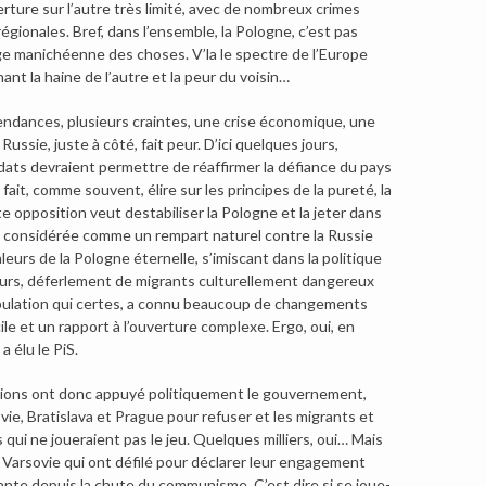
uverture sur l’autre très limité, avec de nombreux crimes
égionales. Bref, dans l’ensemble, la Pologne, c’est pas
mage manichéenne des choses. V’la le spectre de l’Europe
ant la haine de l’autre et la peur du voisin…
 tendances, plusieurs craintes, une crise économique, une
 Russie, juste à côté, fait peur. D’ici quelques jours,
dats devraient permettre de réaffirmer la défiance du pays
fait, comme souvent, élire sur les principes de la pureté, la
ute opposition veut destabiliser la Pologne et la jeter dans
re considérée comme un rempart naturel contre la Russie
urs de la Pologne éternelle, s’imiscant dans la politique
eurs, déferlement de migrants culturellement dangereux
 population qui certes, a connu beaucoup de changements
le et un rapport à l’ouverture complexe. Ergo, oui, en
a élu le PiS.
tions ont donc appuyé politiquement le gouvernement,
vie, Bratislava et Prague pour refuser et les migrants et
ui ne joueraient pas le jeu. Quelques milliers, oui… Mais
 Varsovie qui ont défilé pour déclarer leur engagement
tante depuis la chute du communisme. C’est dire si se joue-