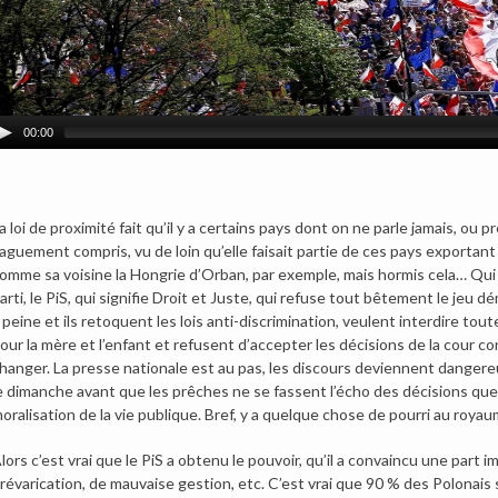
00:00
a loi de proximité fait qu’il y a certains pays dont on ne parle jamais, ou
aguement compris, vu de loin qu’elle faisait partie de ces pays exportant 
omme sa voisine la Hongrie d’Orban, par exemple, mais hormis cela… Qui sa
arti, le PiS, qui signifie Droit et Juste, qui refuse tout bêtement le jeu
 peine et ils retoquent les lois anti-discrimination, veulent interdire to
our la mère et l’enfant et refusent d’accepter les décisions de la cour cons
hanger. La presse nationale est au pas, les discours deviennent danger
e dimanche avant que les prêches ne se fassent l’écho des décisions que 
oralisation de la vie publique. Bref, y a quelque chose de pourri au roya
lors c’est vrai que le PiS a obtenu le pouvoir, qu’il a convaincu une par
révarication, de mauvaise gestion, etc. C’est vrai que 90 % des Polonais 