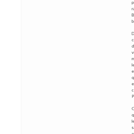
p
r
B
b
D
c
d
v
m
l
e
q
e
c
P
Q
q
l
s
e