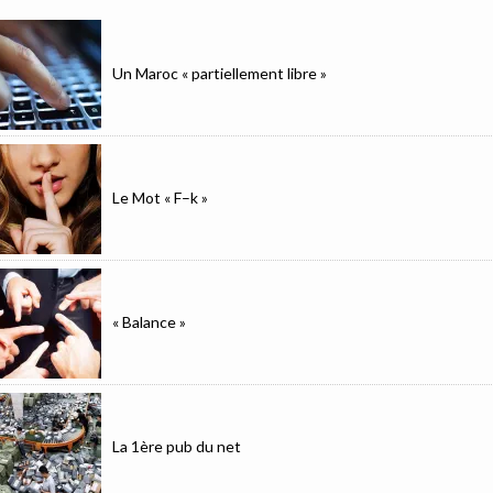
Un Maroc « partiellement libre »
Le Mot « F–k »
« Balance »
La 1ère pub du net