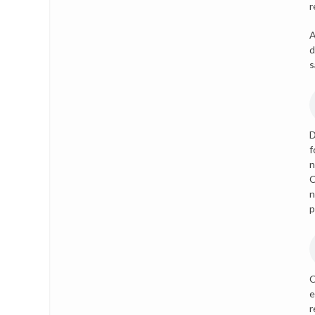
r
A
d
s
D
f
n
C
n
p
C
e
r