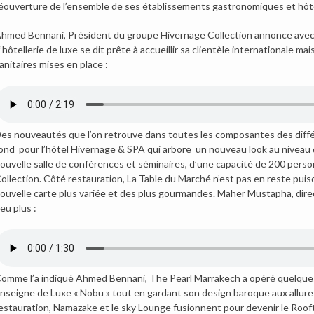
éouverture de l’ensemble de ses établissements gastronomiques et hôte
hmed Bennani, Président du groupe Hivernage Collection annonce avec 
’hôtellerie de luxe se dit prête à accueillir sa clientèle internationale 
anitaires mises en place :
es nouveautés que l’on retrouve dans toutes les composantes des différ
ond pour l’hôtel Hivernage & SPA qui arbore un nouveau look au niveau
ouvelle salle de conférences et séminaires, d’une capacité de 200 person
ollection. Côté restauration, La Table du Marché n’est pas en reste puisq
ouvelle carte plus variée et des plus gourmandes. Maher Mustapha, direc
eu plus :
omme l’a indiqué Ahmed Bennani, The Pearl Marrakech a opéré quelques
nseigne de Luxe « Nobu » tout en gardant son design baroque aux allure
estauration, Namazake et le sky Lounge fusionnent pour devenir le Roof