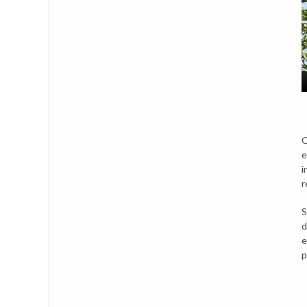
Q
e
i
r
S
d
e
p