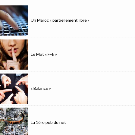
Un Maroc « partiellement libre »
Le Mot « F–k »
« Balance »
La 1ère pub du net