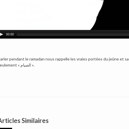
00:00
arler pendant le ramadan nous rappelle les vraies portées du jeûne et sa finalité…
seulement « الصيام ».
Articles Similaires