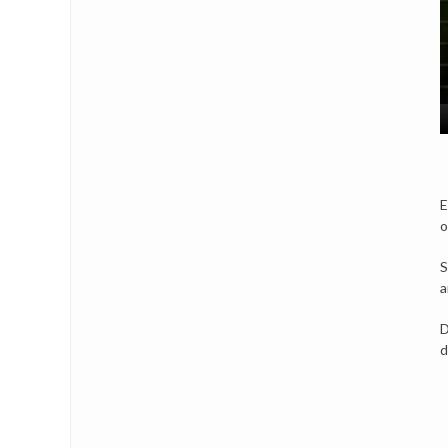
E
o
S
a
D
d