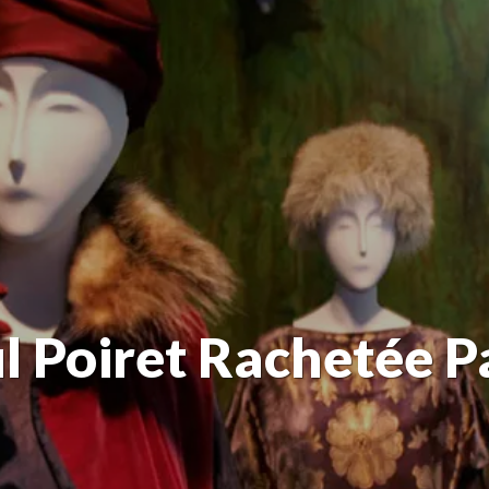
ul Poiret Rachetée 