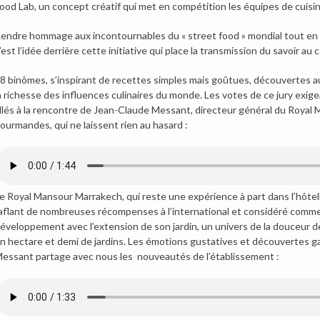
ood Lab, un concept créatif qui met en compétition les équipes de cuisine
endre hommage aux incontournables du « street food » mondial tout en illu
’est l’idée derrière cette initiative qui place la transmission du savoir au
8 binômes, s’inspirant de recettes simples mais goûtues, découvertes au 
a richesse des influences culinaires du monde. Les votes de ce jury exi
llés à la rencontre de Jean-Claude Messant, directeur général du Royal 
ourmandes, qui ne laissent rien au hasard :
e Royal Mansour Marrakech, qui reste une expérience à part dans l’hôtell
aflant de nombreuses récompenses à l’international et considéré comme
éveloppement avec l’extension de son jardin, un univers de la douceur d
n hectare et demi de jardins. Les émotions gustatives et découvertes 
essant partage avec nous les nouveautés de l’établissement :