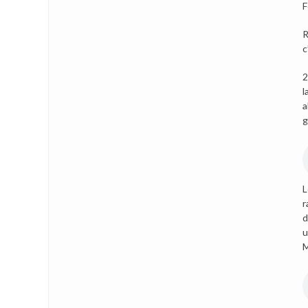
F
R
c
2
l
a
g
L
r
d
u
M