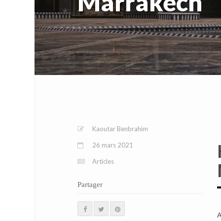
Marrakech
Kaoutar Benbrahim
26 mars 2021
Articles
Partager
A