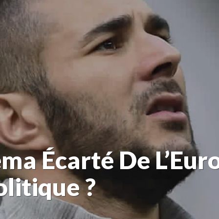
a Écarté De L’Euro
litique ?