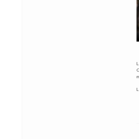
L
G
m
L