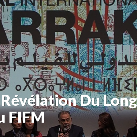
 Révélation Du Long
u FIFM