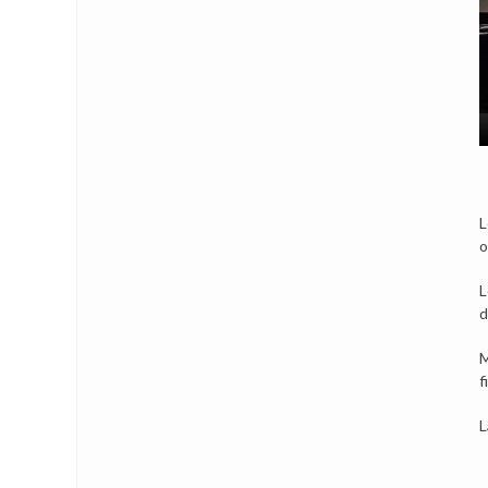
L
o
L
d
M
f
L