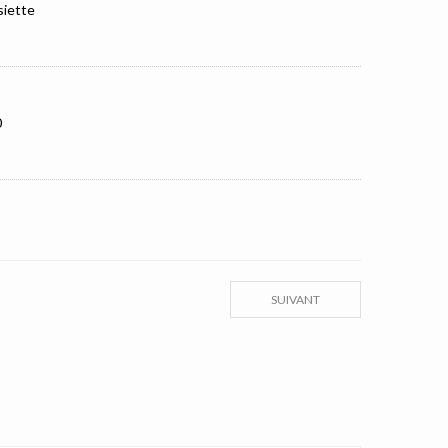
siette
0
SUIVANT