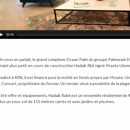
00:00
n vous en parlait, le grand complexe Ocean Palm du groupe Palmeraie D
rojet plus petit en cours de construction Hadaik Rbii signé Ifssate Lilom
éalisé à 40%, il est financé pour la moitié en fonds propre par Ifssate. 
 Consort, propriétaire du foncier. Un terrain situé à proximité de la plag
ôté offre et équipements, Hadaik Rabii est un ensemble résidentiel de 47
lus un sous-sol de 155 mètres carrés et avec jardins et piscines.