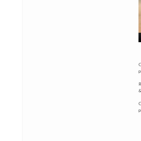
O
p
R
&
C
p