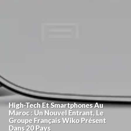
High-Tech Et Smartphones Au
Maroc : Un Nouvel Entrant, Le
Groupe Français Wiko Présent
Dans 20 Pays