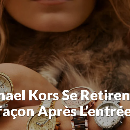
hael Kors Se Retire
açon Après L’entrée