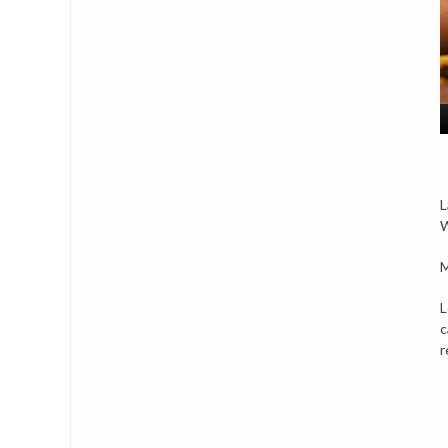
L
W
M
L
c
r