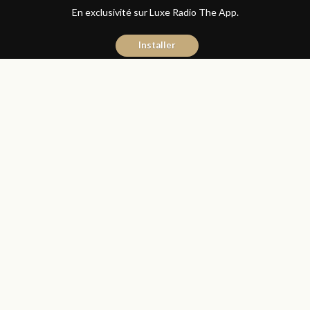
En exclusivité sur Luxe Radio The App.
Installer
Naïma Mouaddine
6 septembre 2017
Journal du Luxe
Partager