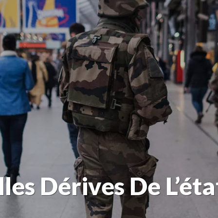
lles Dérives De L’ét