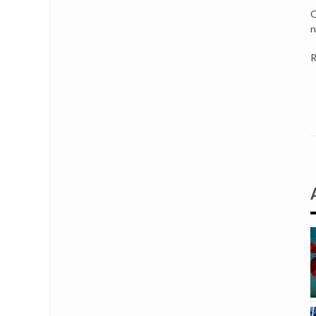
Q
n
R