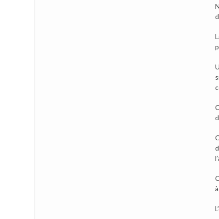
N
d
L
p
U
s
c
C
d
C
d
l
C
à
L