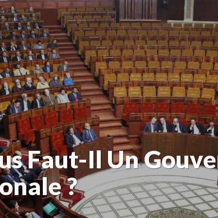
us Faut-Il Un Gouv
onale ?