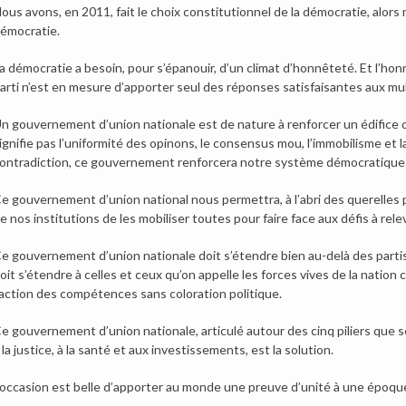
ous avons, en 2011, fait le choix constitutionnel de la démocratie, alo
émocratie.
a démocratie a besoin, pour s’épanouir, d’un climat d’honnêteté. Et l’h
arti n’est en mesure d’apporter seul des réponses satisfaisantes aux mul
n gouvernement d’union nationale est de nature à renforcer un édifice 
ignifie pas l’uniformité des opinons, le consensus mou, l’immobilisme et la 
ontradiction, ce gouvernement renforcera notre système démocratique 
e gouvernement d’union national nous permettra, à l’abri des querelles p
e nos institutions de les mobiliser toutes pour faire face aux défis à rele
e gouvernement d’union nationale doit s’étendre bien au-delà des partis 
oit s’étendre à celles et ceux qu’on appelle les forces vives de la nation
’action des compétences sans coloration politique.
e gouvernement d’union nationale, articulé autour des cinq piliers que ser
 la justice, à la santé et aux investissements, est la solution.
’occasion est belle d’apporter au monde une preuve d’unité à une époq