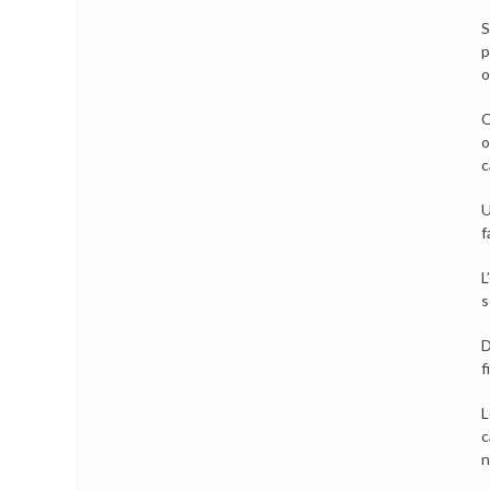
S
p
o
C
o
c
U
f
L
s
D
f
L
c
n