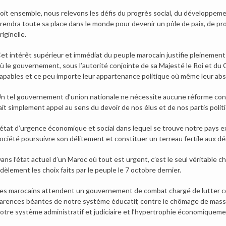
oit ensemble, nous relevons les défis du progrès social, du développemen
rendra toute sa place dans le monde pour devenir un pôle de paix, de pr
riginelle.
et intérêt supérieur et immédiat du peuple marocain justifie pleinement
ù le gouvernement, sous l’autorité conjointe de sa Majesté le Roi et du
apables et ce peu importe leur appartenance politique où même leur abs
n tel gouvernement d’union nationale ne nécessite aucune réforme consti
ait simplement appel au sens du devoir de nos élus et de nos partis polit
’état d’urgence économique et social dans lequel se trouve notre pays 
ociété poursuivre son délitement et constituer un terreau fertile aux dér
ans l’état actuel d’un Maroc où tout est urgent, c’est le seul véritable choi
idèlement les choix faits par le peuple le 7 octobre dernier.
es marocains attendent un gouvernement de combat chargé de lutter con
arences béantes de notre système éducatif, contre le chômage de masse
otre système administratif et judiciaire et l’hypertrophie économiquemen