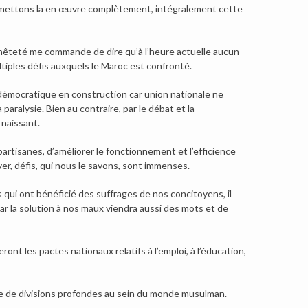
rs mettons la en œuvre complètement, intégralement cette
onnêteté me commande de dire qu’à l’heure actuelle aucun
tiples défis auxquels le Maroc est confronté.
démocratique en construction car union nationale ne
paralysie. Bien au contraire, par le débat et la
naissant.
artisanes, d’améliorer le fonctionnement et l’efficience
ver, défis, qui nous le savons, sont immenses.
qui ont bénéficié des suffrages de nos concitoyens, il
 car la solution à nos maux viendra aussi des mots et de
ont les pactes nationaux relatifs à l’emploi, à l’éducation,
ue de divisions profondes au sein du monde musulman.