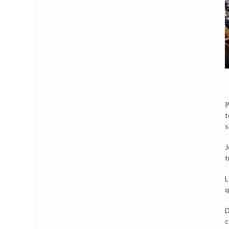
P
t
s
J
t
L
q
D
c