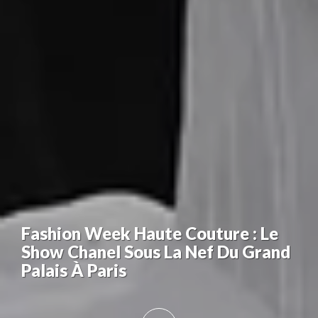
Fashion Week Haute Couture : Le
Show Chanel Sous La Nef Du Grand
Palais À Paris