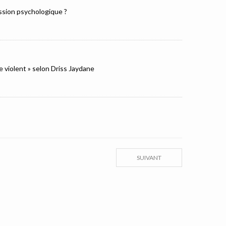
ression psychologique ?
e violent » selon Driss Jaydane
SUIVANT