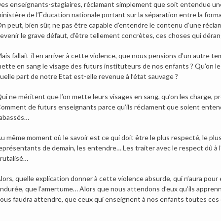
es enseignants-stagiaires, réclamant simplement que soit entendue une 
inistère de l’Education nationale portant sur la séparation entre la form
n peut, bien sûr, ne pas être capable d’entendre le contenu d’une réclamat
evenir le grave défaut, d’être tellement concrètes, ces choses qui déra
ais fallait-il en arriver à cette violence, que nous pensions d’un autre t
ette en sang le visage des futurs instituteurs de nos enfants ? Qu’on les 
uelle part de notre Etat est-elle revenue à l’état sauvage ?
ui ne méritent que l’on mette leurs visages en sang, qu’on les charge, 
omment de futurs enseignants parce qu’ils réclament que soient entendu
abassés…
u même moment où le savoir est ce qui doit être le plus respecté, le plus
eprésentants de demain, les entendre… Les traiter avec le respect dû à l’a
rutalisé…
lors, quelle explication donner à cette violence absurde, qui n’aura pour
ndurée, que l’amertume… Alors que nous attendons d’eux qu’ils apprennent
ous faudra attendre, que ceux qui enseignent à nos enfants toutes ces ch