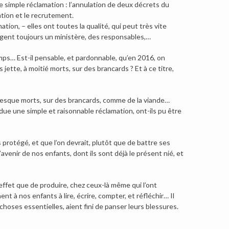
simple réclamation : l’annulation de deux décrets du
ation et le recrutement.
ion, – elles ont toutes la qualité, qui peut très vite
ngent toujours un ministère, des responsables,…
emps… Est-il pensable, et pardonnable, qu’en 2016, on
jette, à moitié morts, sur des brancards ? Et à ce titre,
presque morts, sur des brancards, comme de la viande…
e une simple et raisonnable réclamation, ont-ils pu être
 protégé, et que l’on devrait, plutôt que de battre ses
venir de nos enfants, dont ils sont déjà le présent nié, et
 effet que de produire, chez ceux-là même qui l’ont
 à nos enfants à lire, écrire, compter, et réfléchir… Il
oses essentielles, aient fini de panser leurs blessures.