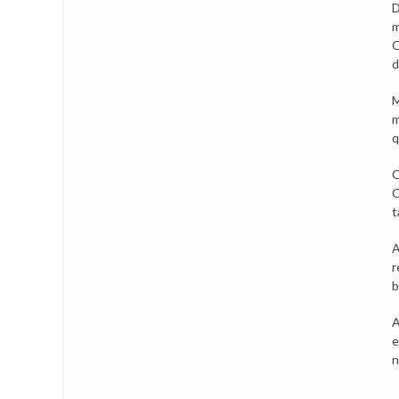
D
m
O
d
M
m
q
Q
C
t
A
r
b
A
e
n