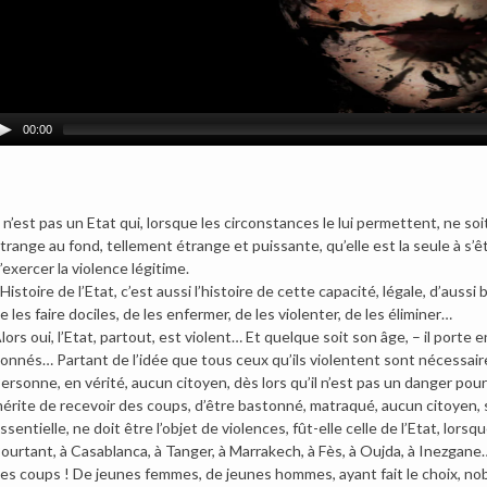
00:00
l n’est pas un Etat qui, lorsque les circonstances le lui permettent, ne so
trange au fond, tellement étrange et puissante, qu’elle est la seule à s’ê
’exercer la violence légitime.
’Histoire de l’Etat, c’est aussi l’histoire de cette capacité, légale, d’auss
e les faire dociles, de les enfermer, de les violenter, de les éliminer…
lors oui, l’Etat, partout, est violent… Et quelque soit son âge, – il porte
onnés… Partant de l’idée que tous ceux qu’ils violentent sont nécessa
ersonne, en vérité, aucun citoyen, dès lors qu’il n’est pas un danger pour
érite de recevoir des coups, d’être bastonné, matraqué, aucun citoyen, s
ssentielle, ne doit être l’objet de violences, fût-elle celle de l’Etat, lorsq
ourtant, à Casablanca, à Tanger, à Marrakech, à Fès, à Oujda, à Inezgan
es coups ! De jeunes femmes, de jeunes hommes, ayant fait le choix, nob