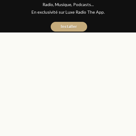
Radio, Musique, Podcasts...
En exclusivité sur Luxe Radio The App.
Installer
Naïma Mouaddine
7 septembre 2017
Les Matins Luxe
Partager