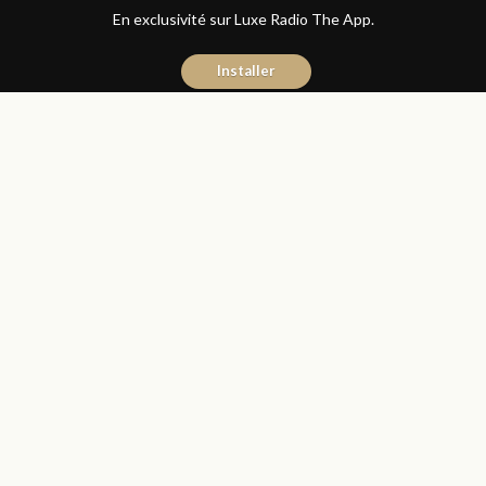
En exclusivité sur Luxe Radio The App.
Installer
Donia Hachem
11 avril 2017
Les Matins Luxe
Partager