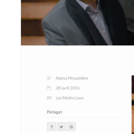
Naïma Mouaddine
28 avril 2016
Les Matins Luxe
Partager