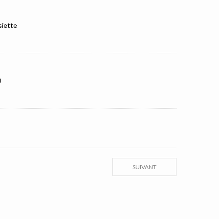
siette
0
SUIVANT