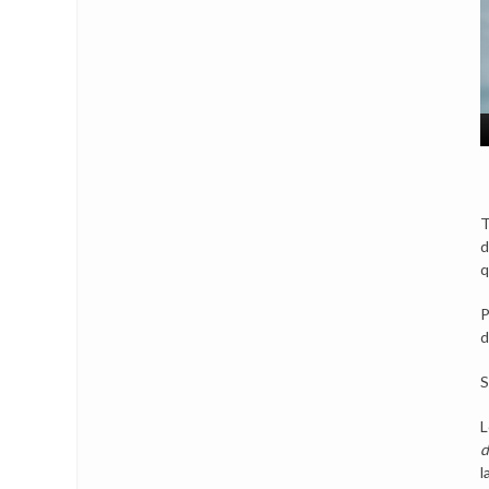
T
d
q
P
d
S
L
d
l