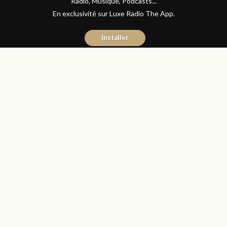
Radio, Musique, Podcasts...
En exclusivité sur Luxe Radio The App.
Installer
Yasmina El Kadiri
14 mars 2016
Journal du Luxe
Partager