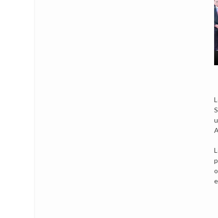
L
S
u
A
L
p
o
e