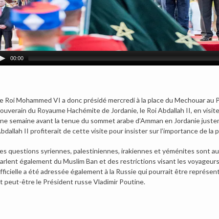
00:00
e Roi Mohammed VI a donc présidé mercredi à la place du Mechouar au Pala
ouverain du Royaume Hachémite de Jordanie, le Roi Abdallah II, en visite 
ne semaine avant la tenue du sommet arabe d’Amman en Jordanie justeme
bdallah II profiterait de cette visite pour insister sur l’importance de l
es questions syriennes, palestiniennes, irakiennes et yéménites sont au 
arlent également du Muslim Ban et des restrictions visant les voyageurs
fficielle a été adressée également à la Russie qui pourrait être représen
t peut-être le Président russe Vladimir Poutine.