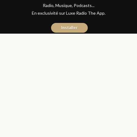
Radio, Musique, Podcasts...
En exclusivité sur Luxe Radio The App.
Installer
Yasmina El Kadiri
7 octobre 2016
Journal du Luxe
Partager