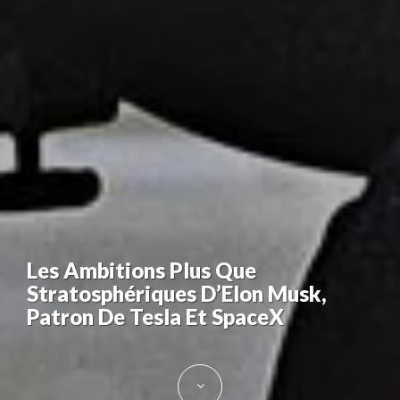
Les Ambitions Plus Que
Stratosphériques D’Elon Musk,
Patron De Tesla Et SpaceX