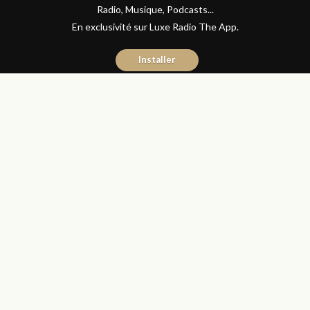
Radio, Musique, Podcasts...
En exclusivité sur Luxe Radio The App.
Installer
Naïma Mouaddine
3 octobre 2017
Invités Des Matins Luxe
Partager