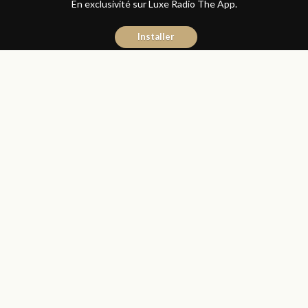
En exclusivité sur Luxe Radio The App.
Installer
Abdelilah Bouzid
4 décembre 2020
Articles
COVID-19
Partager
فرنسا تعتزم توفير اللقاح المضاد
لكورونا مجانا للجميع