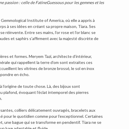
ne passion : celle de
Fatine
Guessous
pour les gemmes et les
 Gemmological Institute of America, où elle a appris à
rps à ses idées en créant sa propre maison, Tiara. Ses
e réinvente. Entre ses mains, l’or rose et l’or blanc se
udes et saphirs s’affirment avec la majesté discrète de
ières et formes. Meryem Tazi, architecte d’intérieur,
rale qui rappellent la terre d’om sont extraites ces
cueillent les vitrines de bronze brossé, le sol en inox
répondre en écho.
l’origine de toute chose. Là, des bijoux sont
 plafond, évoquant l’éclat intemporel des pierres
.
osantes, colliers délicatement ouvragés, bracelets aux
nsé pour le quotidien comme pour l’exceptionnel. Certaines
elet, une bague qui se transforme en pendentif. Tiara ne se
 un luxe adaptable et fluide…