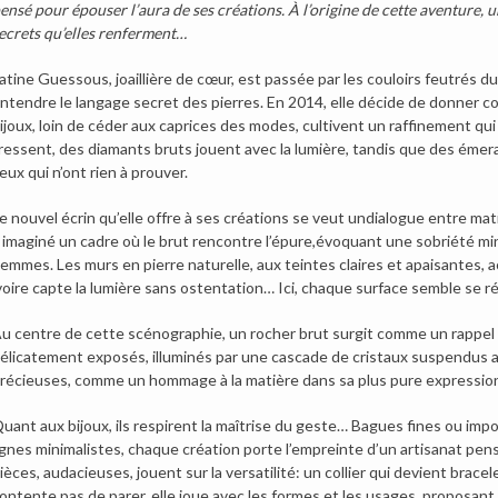
ensé pour épouser l’aura de ses créations.
À l’origine de cette aventure, u
ecrets qu’elles renferment
…
atine Guessous, joaillière de cœur, est passée par les couloirs feutrés du
ntendre le langage secret des pierres. En 2014, elle décide de donner co
ijoux, loin de céder aux caprices des modes, cultivent un raffinement qui s
ressent, des diamants bruts jouent avec la lumière, tandis que des émera
eux qui n’ont rien à prouver.
e nouvel écrin qu’elle offre à ses créations se veut undialogue entre mat
 imaginé un cadre où le brut rencontre l’épure,évoquant une sobriété miné
emmes. Les murs en pierre naturelle, aux teintes claires et apaisantes, ac
voire capte la lumière sans ostentation… Ici, chaque surface semble se 
u centre de cette scénographie, un rocher brut surgit comme un rappel à 
élicatement exposés, illuminés par une cascade de cristaux suspendus au
récieuses, comme un hommage à la matière dans sa plus pure expression
uant aux bijoux, ils respirent la maîtrise du geste… Bagues fines ou imp
ignes minimalistes, chaque création porte l’empreinte d’un artisanat pe
ièces, audacieuses, jouent sur la versatilité: un collier qui devient brac
ontente pas de parer, elle joue avec les formes et les usages, proposant