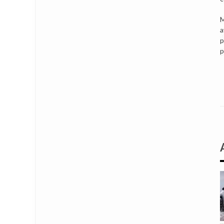
M
a
p
p