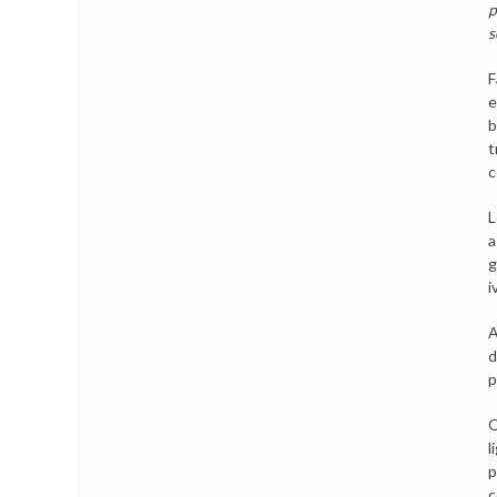
p
s
F
e
b
t
c
L
a
g
i
A
d
p
Q
l
p
c