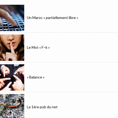
Un Maroc « partiellement libre »
Le Mot « F–k »
« Balance »
La 1ère pub du net