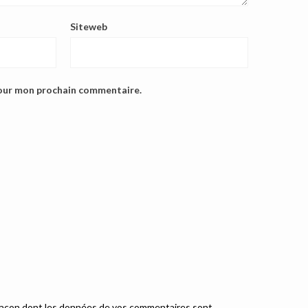
Siteweb
pour mon prochain commentaire.
a façon dont les données de vos commentaires sont