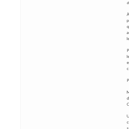
d
À
p
q
a
l
P
l
e
c
P
M
d
C
U
c
s