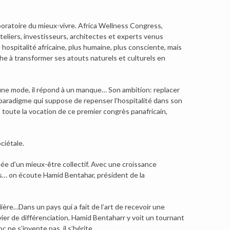
aboratoire du mieux-vivre. Africa Wellness Congress,
teliers, investisseurs, architectes et experts venus
 hospitalité africaine, plus humaine, plus consciente, mais
che à transformer ses atouts naturels et culturels en
 une mode, il répond à un manque… Son ambition: replacer
aradigme qui suppose de repenser l’hospitalité dans son
st toute la vocation de ce premier congrès panafricain,
ciétale.
idée d’un mieux-être collectif. Avec une croissance
s… on écoute Hamid Bentahar, président de la
ière…Dans un pays qui a fait de l’art de recevoir une
evier de différenciation. Hamid Bentaharr y voit un tournant
 ne s’invente pas, il s’hérite