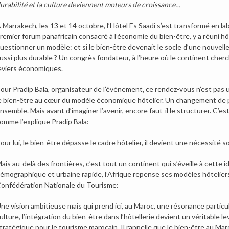
urabilité et la culture deviennent moteurs de croissance…
 Marrakech, les 13 et 14 octobre, l’Hôtel Es Saadi s’est transformé en l
remier forum panafricain consacré à l’économie du bien-être, y a réuni hô
uestionner un modèle: et si le bien-être devenait le socle d’une nouvelle
ussi plus durable ? Un congrès fondateur, à l’heure où le continent cher
eviers économiques.
our Pradip Bala, organisateur de l’événement, ce rendez-vous n’est pas
e bien-être au cœur du modèle économique hôtelier. Un changement de p
nsemble. Mais avant d’imaginer l’avenir, encore faut-il le structurer. C’e
omme l’explique Pradip Bala:
our lui, le bien-être dépasse le cadre hôtelier, il devient une nécessité so
ais au-delà des frontières, c’est tout un continent qui s’éveille à cette 
émographique et urbaine rapide, l’Afrique repense ses modèles hôtelier
onfédération Nationale du Tourisme:
ne vision ambitieuse mais qui prend ici, au Maroc, une résonance particul
ulture, l’intégration du bien-être dans l’hôtellerie devient un véritable l
tratégique pour le tourisme marocain. Il rappelle que le bien-être au Maroc