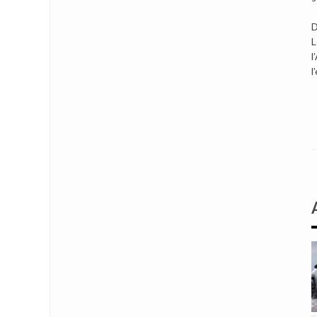
D
L
l
l