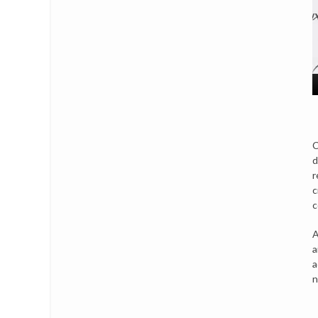
C
d
r
c
c
A
a
a
n