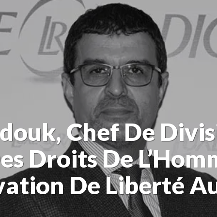
douk, Chef De Divis
Des Droits De L’Hom
vation De Liberté 