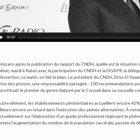
00:00
inq ans après la publication du rapport du CNDH, quelle est la situation 
ébat, mardi à Rabat avec la participation du CNDH et la DGAPR, la délégat
éinsertion, ce matin, on fait le bilan.
Le président du CNDH, Driss El Yazami
rise des prisons, une responsabilité partagée : 100 recommandations pou
onstituait le premier du genre élaboré par le Conseil dans sa nouvelle c
utre élément, les établissements pénitentiaires accueillent encore 42%
illeurs encore un retard dans l’exécution des peines alternatives. À n
ctuellement sur l’élaboration d’un guide professionnel régissant le phéno
otera l’augmentation du nombre de la population carcérale, passée de 68