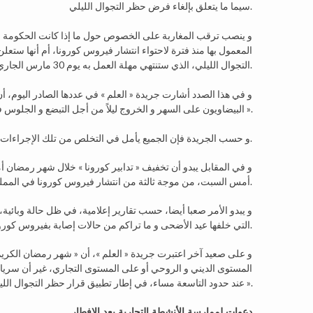
سيما ما يتعلق بإلغاء فرض حظر التجوال الليلي.
و ينصب ترقب المغاربة على الخصوص حول ما إذا كانت الحكومة ستعل
المعمول بها منذ فترة لاحتواء انتشار فيروس كورونا، أم أنها س
التجوال الليلي، الذي ستنتهي مهلة العمل به يوم 30 مارس الجاري.
و في هذا الصدد أشارت جريدة « العلم » في عددها الصادر اليوم، أن
البيضاويون على السهر و الخروج ليلاً من أجل التبضع و الجلوس في المقاهي رفقة الأصدقاء، و زيارة الأهل و الأحباب ».
و حسب الجريدة فإن الجميع يأمل في التخلص من تلك الإجراءات التي فرضتها الحكومة للحد من انتشار جائحة فيروس كورونا المستجد.
و في المقابل يبدو أن تخفيف « تدابير كورونا » خلال شهر رمضان
أمس السبت، من موجة ثالثة من انتشار فيروس كورونا في المملكة.
و يبدو الأمر صعبا أيضا، حسب تقارير إعلامية، في ظل حالة وبائية،
التي خلفها عيد الأضحى و ما تراكم من حالات إصابة بفيروس كورونا المسجد.
و على صعيد آخر اعتبرت جريدة « العلم »، أن « شهر رمضان الكر
المستوى الديني و الروحي أو على المستوى التجاري، غير أن سريان 
عند حدود التاسعة مساء، في إطار تطبيق قرار حظر التجوال الليلي بالعاصمة الاقتصادية المعمول به منذ فترة ».
دعوات لممارسة الأنشطة التجارية بعد الإفطار