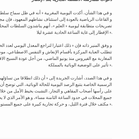
و في هذا الشأن، أكدت اليومية المغربية « أنه في ظل سماح سلطات
و القاعات الرياضية بالعودة إلى استئناف نشاطهم المعهود، فإن مج
تصريحات متطابقة ليومية « العلم »، أنهم يناشدون السلطات المح
الإفطار إلى غاية الساعة الحادية عشرة ليلا ».
و وفق المنير ذاته فإن « ذلك اعتبارا لتراجع المعدل اليومي لعدد ال
تتطلب العناية المركزة بأقسام الإنعاش و التنفس الاصطناعي، مو
المغاربة مع الفيروس منذ يونيو الماضي، من أجل عودة النسيج الاق
تأثير على الوضعية الوبائية بالمملكة ».
و في هذا الصدد، أشارت الجريدة إلى « أن ذلك انطلاقا من تساؤل
الرسمية الخاصة بتتبع الرصد اليومية للحالة الوبائية، التي توضح أ
على رأسها أصحاب المقاهي و التجار، التشبث بخيط الأمل من خلال 
جميع المحلات في حدود الساعة الثامنة مساء، و هو الأمر الذي ل
مكثف خلال فترة الليل، و حركة تجارية كبيرة على جميع المستويات ».