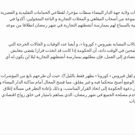
 ولاية جهة الدار البيضاء سطات مؤخرا، لقطاعي الحمامات التقليدية و العصرية،
موعة من أصحاب المقاهي و المحلات التجارية و الباعة المتجولين، أكدوا في
لية بالسماح لهم بممارسة أنشطتهم التجارية في شهر رمضان انطلاقا من موعد
حالات المصابة بفيروس « كورونا »، و أيضا عدد الوفيات و الحالات الحرجة التي
ضحين في الوقت ذاته، أن الحكومة إذا كانت قد اتخذت قرارا يقضي بتعايش
تصادي إلى العمل، فإن مطلبهم بممارسة أنشطتهم التجارية ليلا لن يكون له أي
هم (هل فيروس « كورونا » يظهر فقط بالليل؟)، حيث أن طرحهم نابع من المؤشرات
ن الوضع أصبح متحكما فيه و غير مقلق، مما فسح المجال أمام ساكنة الدار البيضاء و
دعوة الحكومة إلى اتخاذ القرار المناسب، و ذلك بإعادة النظر في مسألة إغلاق
ا يخدم مصلحة الجميع في شهر رمضان، الذي يساهم بامتياز في خلق رواج اقتصادي