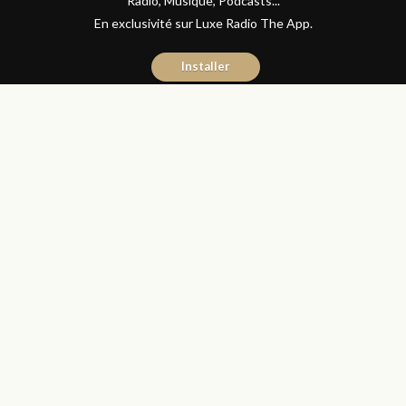
Radio, Musique, Podcasts...
En exclusivité sur Luxe Radio The App.
Installer
Abdelilah Bouzid
21 janvier 2020
Articles
Partager
طبيب الأسرة : وصفة حكومية
لتقليص الاكتظاظ في المستشفيات