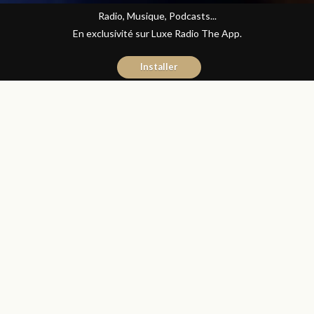
Radio, Musique, Podcasts...
En exclusivité sur Luxe Radio The App.
Installer
Abdelilah Bouzid
5 février 2021
Articles
Partager
خلافا لدول أوروبية، وزارة الصحة
تؤكد إمكانية استخدام لقاح