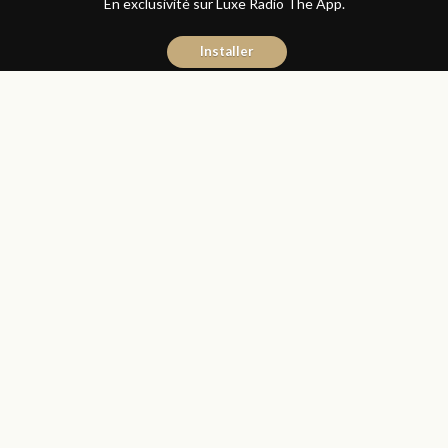
En exclusivité sur Luxe Radio The App.
Installer
Abdelilah Bouzid
21 janvier 2021
Articles
COVID-19
Partager
تقرير يرصد تراجعا حادا لمستوى
المعيشة لدى الأسر المغربية في