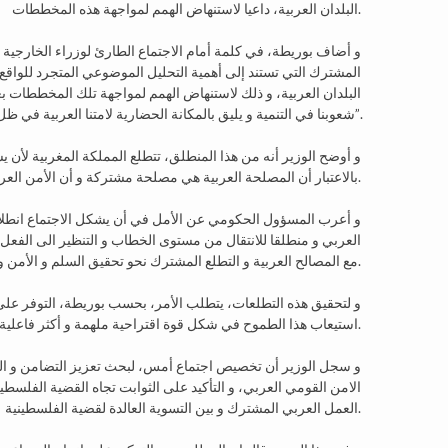
البلدان العربية، داعيا لاستنهاض الهمم لمواجهة هذه المخططات.
و أضاف بوريطة، في كلمة أمام الاجتماع الطارئ لوزراء الخارجية
المشترك التي تستند إلى أهمية التحليل الموضوعي المتجرد للواقع ا
البلدان العربية، و ذلك لاستنهاض الهمم لمواجهة تلك المخططات
شعوبنا في التنمية و يليق بالمكانة الحضارية لامتنا العربية في ظل الاحترام الكامل للوحدة الترابية و السيادة الوطنية للدول العربية”.
و أوضح الوزير أنه من هذا المنطلق، تتطلع المملكة المغربية لأن يش
بالاعتبار أن المصلحة العربية هي مصلحة مشتركة و أن الأمن العربي في منظوره الشامل هو التزام مشترك.
و أعرب المسؤول الحكومي عن الأمل في أن يشكل الاجتماع انطلا
العربي و منطلقا للانتقال من مستوى الخطاب و التنظير الى الفعل و
مع المصالح العربية و التطلع المشترك نحو تحقيق السلم و الأمن و الاستقرار و التنمية بعيدا عن الأنانيات الوطنية الضيقة.
و لتحقيق هذه التطلعات، يتطلب الأمر، بحسب بوريطة، التوفر عل
استيعاب هذا الطموح في شكل قوة اقتراحية ملهمة و أكثر فاعلية.
و سجل الوزير أن تخصيص اجتماع أمس، لبحث تعزيز التضامن و ال
الامن القومي العربي، و التأكيد على الثوابت تجاه القضية الفلسطيني
العمل العربي المشترك و بين التسوية العالدة لقضية الفلسطينية.