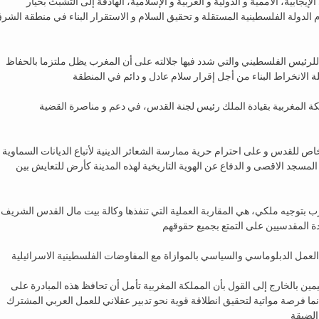
جابية، الأممية و الدولية و العربية و الإسلامية، الهادفة إلى التشبث بخيار
م الدولة الفلسطينية المستقلة و تحقيق السلام و الاستقرار البناء في منطقة الشر
للرئيس الفلسطيني والتي شدد فيها جلالته على أن المغرب يظل ملتزما بالحفاظ
كة المغربية بقيادة الملك رئيس لجنة القدس، في دعم و مناصرة القضية
 للقدس و على احترام حرية ممارسة الشعائر الدينية لأتباع الديانات السماوية
 المسجد الاقصى و الدفاع عن الهوية التاريخية لهذه المدينة كأرض للتعايش بين
رب بتوجيه ملكي، هي المقاربة العملية التي تنفذها وكالة بيت مال القدس الشريف
مين بالخارج إلى القول بأن المملكة المغربية تأمل أن تحافظ هذه المبادرة على
إنما فرصة مواتية لتحقيق انطلاقة قوية نحو تدبير عقلاني للعمل العربي المشترك
الضيقة