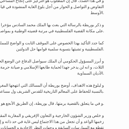
و في هذا الصدد، قال إن المطلوب هو التركيز على إنجاح المساعي الإي
التفاوض و التواصل و الحوار من أجل بلوغ الغاية المنشودة في قيا
الأوسط.
و ذكر بوريطة بالرسالة التي بعث بها الملك محمد السادس مؤخرا 
على مكانة القضية الفلسطينية في مرتبة قضيته الوطنية و بمواصلة الانخراط البناء من أجل إقرار سلام عادل و دائم في المنطقة.
كما جدد التأكيد بهذا الخصوص على الموقف الثابت و الواضح للممل
الفلسطينية و تشبثها بتسوية سلمية قوامها حل الدولتين.
و أبرز المسؤول الحكومي أن الملك سيواصل الدفاع عن الوضع الخاص
الثلاث، و انه لن يدخر جهدا لحماية طابعها الإسلامي و صيانة حرمة
الأديان السماوية.
و لبلوغ هذه الاهداف، أوضح بوريطة أن المسالك التي انتهجها المغ
بالنسبة للحفاظ على المعالم التاريخية للقدس الشريف ول مساعدة المقدسيين على التمتع بجميع حقوقهم.
و في ما يتعلق بالقضية برمتها، قال بوريطة، إن الطريق الأنجع هو العمل الدبلوماسي والسياسي بالموازاة مع المفاوضات الفلسطينية الاسرائيلية.
و خلص وزير الشؤون الخارجية و التعاون الإفريقي و المغاربة المقي
زخمها الواعد و أن تجعل من هذا الاجتماع ليس غاية في حد ذاته و 
تقطع مع الممارسات السابقة و وجهات النظر الاحادية و الحسابات 