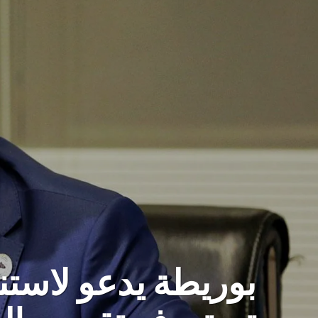
بوريطة يدعو لاست