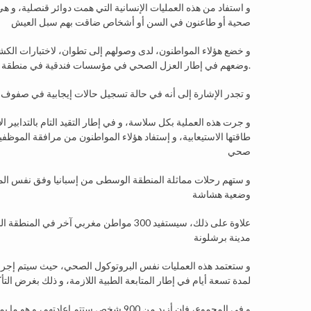
و استفاد من هذه العمليات الإنسانية التي همت دوائر قنصلية، و
صحية أو طاعنون في السن أو أشخاص ضاقت بهم سبل العيش
و خضع هؤلاء المواطنون، لدى وصولهم إلى تطوان، لاختبارات الك
وضعهم في إطار العزل الصحي في مؤسسات فندقية في منطقة المضيق لمدة تسعة أيام، مع الاستفادة من المواكبة الطبية اللازمة.
و تجدر الإشارة إلى أنه في حالة تسجيل حالات إيجابية في صفوف 
و جرت هذه العملية بكل سلاسة، و في إطار التقيد التام بالتدابير ا
طاقتها الاستيعابية، و إستفاد هؤلاء المواطنون من مرافقة الموظف
صحي
وضعية هشاشة
علاوة على ذلك، سيستفيد 300 مواطن مغربي آخ
مدينة برشلونة
و ستعتمد هذه العمليات نفس البروتوكول الصحي، حيث سيتم إج
لمدة تسعة أيام في إطار المتابعة الطبية اللازمة، و ذلك بغرض ا
و في المجموع، فإن أزيد من 900 شخص ستتم 