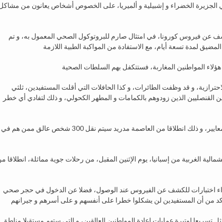
 هي الجزيرة الخضراء و إشبيلية و ألميريا، على الخصوص أشخاص يعانون من مشاكل
شف عن فيروس كورونا، في امتثال صارم للبروتوكول الصحي المعمول به، و تم
هؤلاء المواطنين المغاربة، فستتكفل بهم السلطات الصحية
لاحترازية، و قد وظفت الطائرات، و كذا الحافلات التي أقلت المستفيدين، ثلثي
ين القنصليين الذين زودوهم بالكمامات و المطهر الكحولي، و ذلك لتفادي أي خطر
و ستهم رحلات مماثلة المنطقة الوسطى من إسبانيا وفق نفس المعايير، و ذلك انطلاقا من العاصمة مدريد سيتم نقل 300 شخص عالق ممن هم في
ر في المنطقة الشمالية الغربية من إسبانيا، يوم الإثنين المقبل، من رحلات جوية مماثلة، انطلاقا م
راء اختبارات للكشف عن الفيروس عند الوصول، فضلا عن الدخول في حجر صحي
لتأكد من أن المستفيدين لن يشكلوا خطرا على أنفسهم و على أسرهم و جيرانهم
إعادتهم، و هو ما يمثل تسريعا لوتيرة عمليات إعادة المواطنين العالقين، و التي ستهم مستقبلا مناطق 