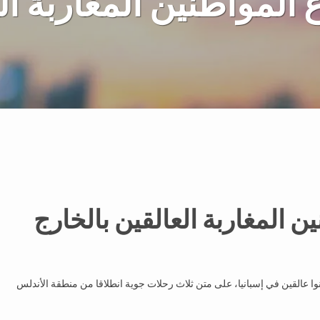
 المواطنين المغاربة ال
ن المغاربة العالقين بالخارج
اء إعادة حوالي 310 مغاربة بينهم 10 أطفال، كانوا عالقين في إسبانيا، على متن ثلاث رحلات جوية انطلاقا من منطقة الأندلس