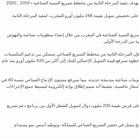
وكان مجلس إدارة البنك الإفريقي للتنمية، وافق في مارس 2019 على تخصيص تمويل بقيمة 268 مليون أورو للمغرب، لتنفيذ المرحلة الثانية
سريع التنمية الصناعية في المغرب من خلال إنشاء منظومات صناعية والنهوض
 فإن المرحلة الثانية من مخطط التسريع الصناعي ستمكن من تدعيم المكتسبات.
معتبرا أن الأمر يتعلق بخطوة حاسمة للتصنيع الناجح في المغرب، خطوة سترفع قيمة التمويل الإجمالي للبنك إلى أكثر من 430 مليون أورو منذ عام
ولفت العزيزي إلى أن هذه البرنامج سيعمل على تعزيز تطوير منظومات صناعية مندمجة جديدة، مما سيرفع مستوى الإدماج الصناعي بنسبة 60 في
ار تنافسية، مضيفا أنه سيتم إطلاق بوابة إلكترونية لتبسيط جميع الإجراءات
وكان البنك الإفريقي للتنمية صادق في 15 يوليوز 2017 بأبيدجان، على قرض بقيمة 200 مليون دولار لتمويل الشطر الأول من برنامج دعم تسريع
امج يتمثل في تحفيز التسريع الصناعي للمملكة، وتوطيد أسس نمو مستدام