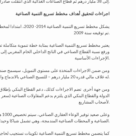
إلى 38 مليار درهم ثم قطاع الصناعات الغذائية الذي انتقلت صادراته أيضا من 21.5 مليار درهم إلى 32.3 مليار درهم خلال نفس الفترة.
اجراءات لتحقيق أهداف مخطط تسريع التنمية الصناعية
تم توقيعه سنة 2009.
يعتبر مخطط تسريع التنمية الصناعية بمثابة خطة تنموية متكام
الإجراءات الأساسية.
ومن ضمن الاجراءات المتخذة على مستوى التمويل، سيسمح صندوق
له غلاف مالي قدره 20 مليار درهم – للنسيج الصناعي بالاندماج والتحديث، وبتنمية قدرته على تعويض المنتوجات المستوردة.
ومن جهة أخرى تضم الاجراءات كذلك، دعم القطاع البنكي بإطلاق اس
الدولة والقطاع البنكي الذي يلتزم بدعم المقاولات الصناعية (سعر 
لأصحاب المشاريع.
وع
الصناعية و المحطات الصناعية المندمجة، وهي تشمل شباكا وحيدا وسوقا محلّية لليد العاملة وخدمات خاصة ونظاما لتكوين الموارد.
كما يتضمن مخطط تسريع التنمية الصناعية تكوينات تستجيب لحاجيا