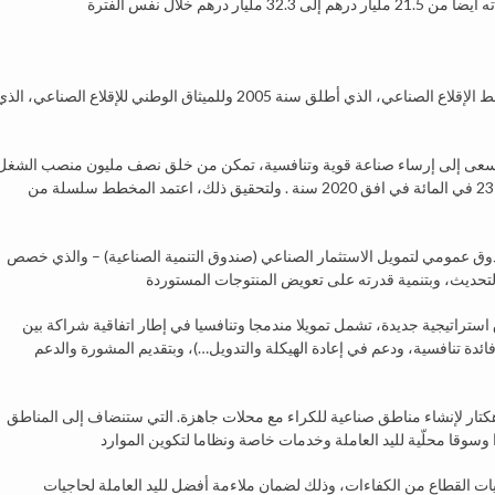
يشكل مخطط تسريع التنمية الصناعية 2014- 2020، امتدادا لمخطط الإقلاع الصناعي، الذي أطلق سنة 2005 وللميثاق الوطني للإقلاع الصناعي، ال
لة تسعى إلى إرساء صناعة قوية وتنافسية، تمكن من خلق نصف مليون منصب الشغل
ورفع نسبة القطاع الصناعي في الناتج الداخلي الخام المغربي إلى 23 في المائة في افق 2020 سنة . ولتحقيق ذلك، اعتمد المخطط سلسلة من
 عمومي لتمويل الاستثمار الصناعي (صندوق التنمية الصناعية) – والذي خصص
تراتيجية جديدة، تشمل تمويلا مندمجا وتنافسيا في إطار اتفاقية شراكة بين
فائدة تنافسية، ودعم في إعادة الهيكلة والتدويل…)، وبتقديم المشورة والدعم
لى صعيد توفير الوعاء العقاري الصناعي، سيتم تخصيص 1000 هكتار لإنشاء مناطق صناعية للكراء مع محلات جاهزة. التي ستنضاف إلى المناطق
ت القطاع من الكفاءات، وذلك لضمان ملاءمة أفضل لليد العاملة لحاجيات