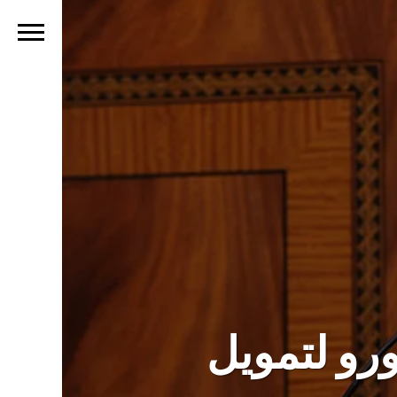
تراض 268 مليون أورو لتمويل