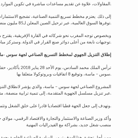
المقاولات، علاوة عن تقديم مساعدات مباشرة في تكوين الموارد في إطار الاستراتيجية الجديدة.
إلى ذلك يعتزم مخطط تسريع التنمية الصناعية، تشجيع الاستثمارات 
توفرها السوق العالمية، عبر ترحيل الصين المعلن لـ85 مليون منصب شغل على سبيل المثال. وسيتم تشكيل فريق خاص لهذا الغرض.
وبخصوص توجه المغرب نحو شركائه في القارة الإفريقية، يقترح م
توجيهات نابعة من أعلى دوائر صنع القرار في الدولة. وستركز مبادرات تقوية العلاقات المتميزة مع إفريقيا على خلق شراكات ذات منفعة متبادلة.
إطلاق التنزيل الجهوي لمخطط التسريع الصناعي لجهة سوس -م
سوس – ماسة، وتوقيع 8 اتفاقيات وبروتوكولا متعلقا بها.
المشروع الصناعي لجهة سوس – ماسة، والذي يؤشر لانطلاق التنزيل 
عبر تنزيل مسلسل الجهوية المتقدمة، إلى تنمية ترابية منصفة، متوازنة، مندمجة وملائمة لخصوصيات كل جهة.
وتهدف إلى جعل الجهة قطبا اقتصاديا قادرا على خلق الشغل وتثمين مواردها ودعم قطاعاتها المنتجة لضمان تنمية مندمجة في خدمة المواطن.
منصب شغل جديد، بشراكة مع الفيدراليات المهنية
ومن أجل تحقيق هذا الهدف ترمي المبادرة الصناعية الخاصة بجهة