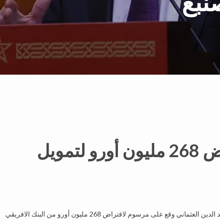
نبع
العثماني يؤشر على اقتراض 268 مليون أورو لتمويل
صدر في العدد الأخير من الجريدة الرسمية أن رئيس الحكومة سعد الدين العثماني وقع على مرسوم لاقتراض 268 مليون أورو من البنك الافريقي