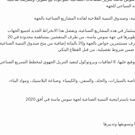
جهة سوس ماسة 500 مليون درهم للاستثمار في هذه المشاريع الصناعية. وبفضل هذا الانخراط الجديد لجميع الجهات
الفاعلة، سيكون من الممكن إنجاز المشاريع الصناعية التي سيتم تطويرها في جهة سوس ماسة، من طرف المنعشين بمساهمة محدودة في 20
بالمائة من كلفة هذه المشاريع، إذ سيتم توفير 20 في المائة من طرف مستثمرين خواص بالجهة و20 بالمائة إضافية من منح صندوق التنمية الصناعية
إلى ذلك تهم الاتفاقيات التي ترأس الملك محمد السادس، حفل التوقيع عليها، 8 اتفاقيات وبروتوكول لتنفيذ التنزيل الجهوي لمخطط التسريع الصناعي
 بالسيارات، والجلد، والسفن، والكيمياء وصناعة البلاستيك، ومواد البناء،
صة باستراتيجية التنمية الصناعية لجهة سوس ماسة في أفق 2020
وتسويقها وتدبيرها