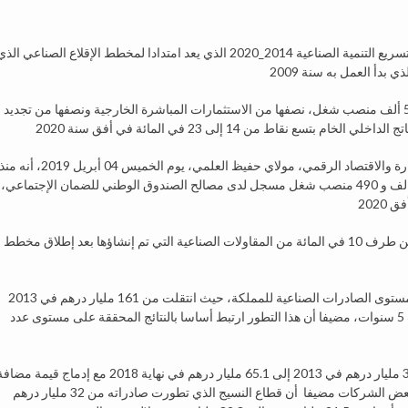
بهدف جعل الصناعة رافعة تنموية أساسية أطلق المغرب مخطط تسريع التنمية الصناعية 2014_2020 الذي يعد امتدادا لمخطط الإقلاع الصناعي ال
ويهدف مخطط تسريع التنمية الصناعية في أفق 2020، إحداث 500 ألف منصب شغل، نصفها من الاستثمارات المباشرة الخارجية ونصفها من تجديد
وعلى مستوى الأرقام المحققة أكد وزير الصناعة والاستثمار والتجارة والاقتصاد الرقمي، مولاي حفيظ العلمي، يوم الخميس 04 أبريل 2019، أنه م
انطلاق برنامج تسريع التنمية الصناعية تم إحداث ما مجموعه 405 الف و 490 منصب شغل مسجل لدى مصالح الصندوق الوطني للضمان الإجتماعي،
وأبرز العلمي أن 21 في المائة من مجموع هذه المناصب أحدثت من طرف 10 في المائة من المقاولات الصناعية التي تم إنشاؤها بعد إطلاق مخطط
وأوضح الوزير أن من بين المؤشرات الدالة التطور المسجل على مستوى الصادرات الصناعية للمملكة، حيث انتقلت من 161 مليار درهم في 2013
إلى 240 مليار درهم في 2018 أي بزيادة 79 مليار درهم في ظرف 5 سنوات، مضيفا أن هذا التطور ارتبط أساسا بالنتائج المحققة على مستوى عدد
وأشار المسؤول الحكومي إلى أن صادرات القطاع انتقلت من 31.7 مليار درهم في 2013 إلى 65.1 مليار درهم في نهاية 2018 مع إدماج قيمة م
صناعية تتقدم لدى بعض المؤسسات لتصل إلى 60 في المائة عند بعض الشركات مضيفا أن قطاع النسيج الذي تطورت صادراته من 32 مليار درهم