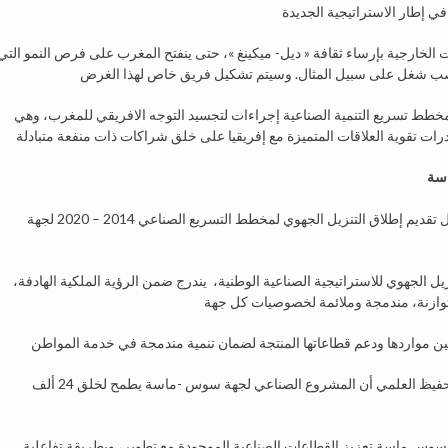
الخارجية بإرساء ثقافة « ديل- ميكينغ »، حتى ينفتح المغرب على فرص النمو التي
خطط تسريع التنمية الصناعية إجراءات لتجسيد التوجه الافريقي للمغرب، وهي
اسة
ترأس الملك محمد السادس، يوم الأحد 28 يناير 2018 بأكادير، حفل تقديم إطلاق التنزيل الجهوي لمخطط التسريع الصناعي 2014 – 2020 لجهة
الجهوي للاستراتيجية الصناعية الوطنية، يندرج ضمن الرؤية الملكية الهادفة،
وأكد وزير الصناعة والاستثمار والتجارة والاقتصاد الرقمي، مولاي حفيظ العلمي أن المشروع الصناعي لجهة سوس -ماسة يطمح لخلق 24 ألف
 سوس ماسة تعزيز القطاعات الصناعية الموجودة مع تطوير، وبطريقة تفاعلية